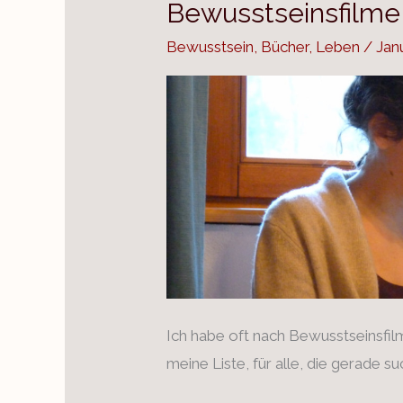
Bewusstseinsfilme
Bewusstseinsfilme
&
Bewusstsein
,
Bücher
,
Leben
/
Jan
-
bücher
Ich habe oft nach Bewusstseinsfil
meine Liste, für alle, die gerade su