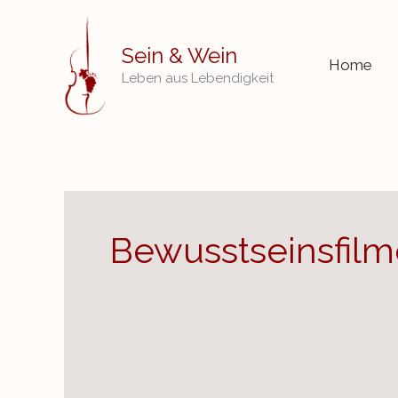
Zum
Inhalt
Sein & Wein
Home
springen
Leben aus Lebendigkeit
Bewusstseinsfilm