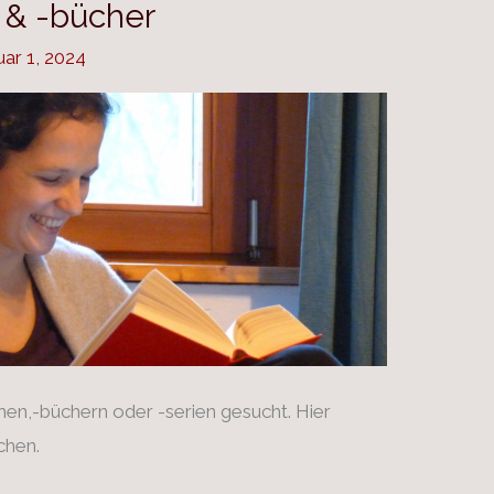
 & -bücher
uar 1, 2024
men,-büchern oder -serien gesucht. Hier
chen.