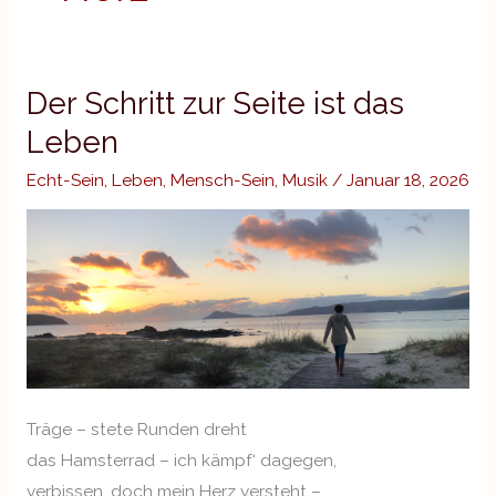
Der Schritt zur Seite ist das
Der
Schritt
Leben
zur
Echt-Sein
,
Leben
,
Mensch-Sein
,
Musik
/
Januar 18, 2026
Seite
ist
das
Leben
Träge – stete Runden dreht
das Hamsterrad – ich kämpf‘ dagegen,
verbissen, doch mein Herz versteht –