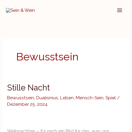
Zum
Inhalt
springen
Bewusstsein
Stille Nacht
Stille
Nacht
Bewusstsein
,
Dualismus
,
Leben
,
Mensch-Sein
,
Spiel
/
Dezember 25, 2024
Weihnachten – für mich ein Bild für das, was uns